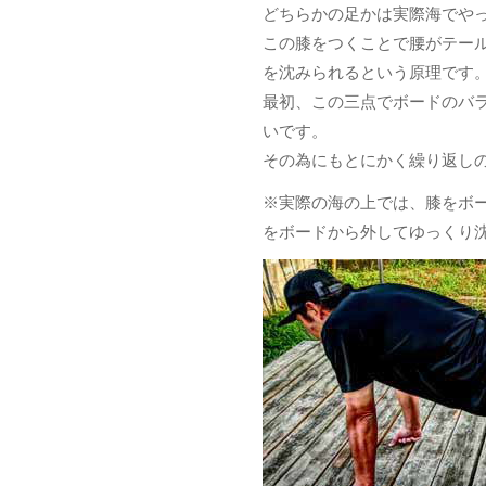
どちらかの足かは実際海でや
この膝をつくことで腰がテー
を沈みられるという原理です
最初、この三点でボードのバ
いです。
その為にもとにかく繰り返し
※実際の海の上では、膝をボ
をボードから外してゆっくり