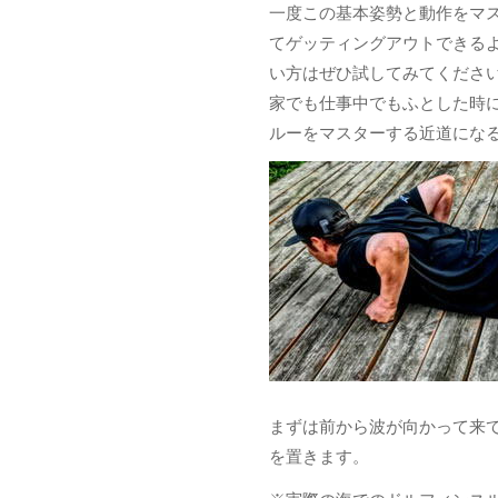
一度この基本姿勢と動作をマ
てゲッティングアウトできる
い方はぜひ試してみてくださ
家でも仕事中でもふとした時
ルーをマスターする近道にな
まずは前から波が向かって来
を置きます。