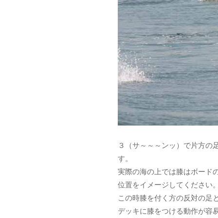
３（サ～～～ンッ）で片方の
す。
実際の海の上では膝はボード
位置をイメージしてください
この時膝を付く方の反対の足
デッキに膝をつける動作が容