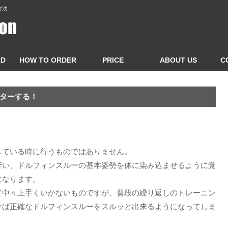
方法
RD
HOW TO ORDER
PRICE
ABOUT US
C
ターする！
している時に行うものではありません。
行い、ドルフィンスルーの基本姿勢を体に染み込ませるように覚
になります。
て中々上手くいかないものですが、普段の繰り返しのトレーニン
けば正確なドルフィンスルーをスルッと出来るようになってしま