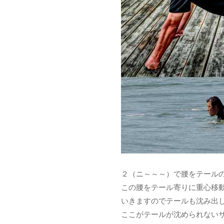
２（ニ～～～）で腰をテール
この腰をテール寄りに重心移
いきますのでテールも沈み出
ここがテールが沈められない